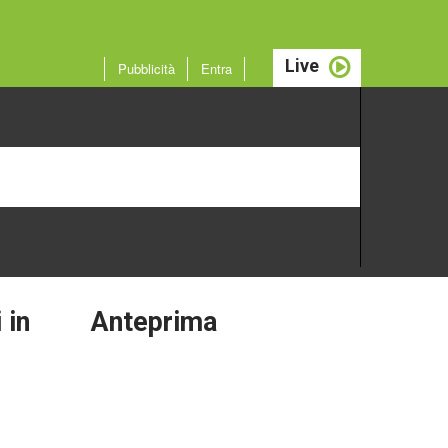
Live
Pubblicità
Entra
i
in
Anteprima
Arte e cultura