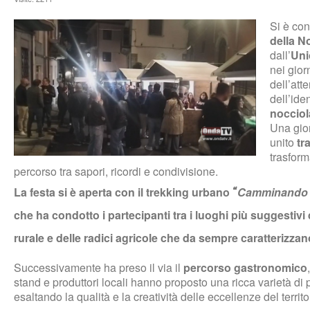
Si è co
della N
dall’
Uni
nei gior
dell’att
dell’ide
nocciol
Una gior
unito
tr
trasform
percorso tra sapori, ricordi e condivisione.
La festa si è aperta con il trekking urbano
Camminando tr
“
che ha condotto i partecipanti tra i luoghi più suggestivi 
rurale e delle radici agricole che da sempre caratterizzano 
Successivamente ha preso il via il
percorso gastronomico
stand e produttori locali hanno proposto una ricca varietà di p
esaltando la qualità e la creatività delle eccellenze del territo