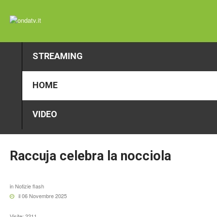
STREAMING
HOME
VIDEO
Raccuja
celebra
la
nocciola
in
Notizie flash
il 06 Novembre 2025
Visite: 2211