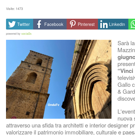
Visite: 1473
Twitter
Facebook
Pinterest
Linkedin
powered by
social2s
Sarà la
Mazzini
giugn
present
“Vinci
televis
Gallo 
& Gard
discov
L'event
nuova 
attraverso una sfida tra architetti e interior designer pr
valorizzare il patrimonio immobiliare, culturale e paesa