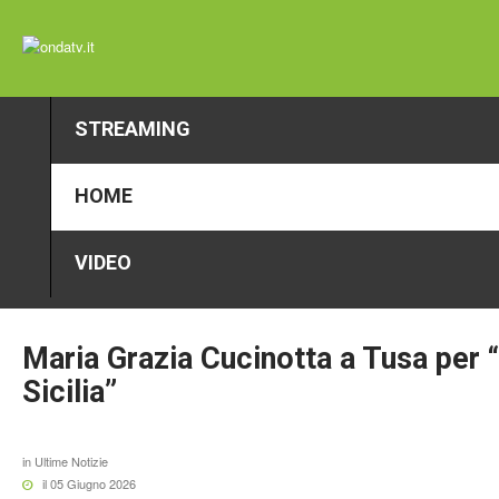
STREAMING
HOME
VIDEO
Maria
Grazia
Cucinotta
a
Tusa
per
Sicilia”
in
Ultime Notizie
il 05 Giugno 2026