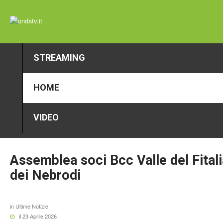
STREAMING
HOME
VIDEO
Assemblea
soci
Bcc
Valle
del
Fital
dei
Nebrodi
in
Ultime Notizie
il 23 Aprile 2026