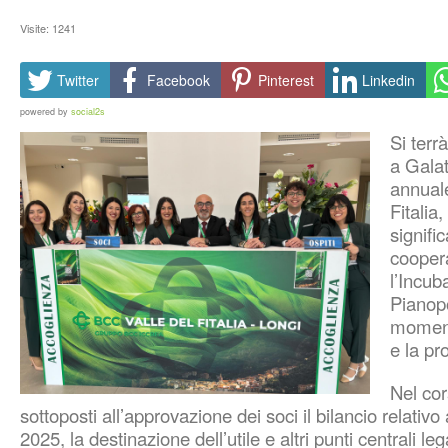
Visite: 1241
Twitter
Facebook
Pinterest
Linkedin
powered by
social2s
Si terr
a
Gala
annuale
Fitalia
,
signific
coopera
l’Incub
Pianop
momento
e la pr
Nel co
sottoposti all’approvazione dei soci il bilancio relativo
2025, la destinazione dell’utile e altri punti centrali lega