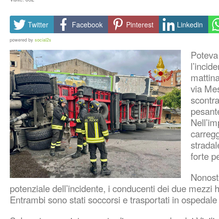
Twitter
Facebook
Pinterest
Linkedin
powered by
social2s
Poteva
l’incid
mattina
via Me
scontra
pesant
Nell’im
carregg
stradal
forte p
Nonosta
potenziale dell’incidente, i conducenti dei due mezzi ha
Entrambi sono stati soccorsi e trasportati in ospedale