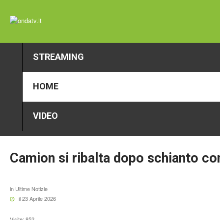
STREAMING
HOME
VIDEO
Camion
si
ribalta
dopo
schianto
co
in
Ultime Notizie
il 23 Aprile 2026
Visite: 852