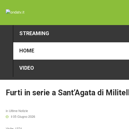
STREAMING
HOME
VIDEO
Furti
in
serie
a
Sant’Agata
di
Militel
in
Ultime Notizie
il 05 Giugno 2026
Visite: 1374