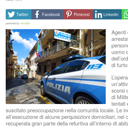
Twitter
Facebook
Pinterest
Linkedin
powered by
social2s
Agenti 
arresta
persone
uomo di
dell’or
di furt
L’opera
un’atti
scorsi 
di Milit
tentati
suscitato preoccupazione nella comunità locale. Le i
all’esecuzione di alcune perquisizioni domiciliari, nel 
recuperata gran parte della refurtiva all’interno di abita