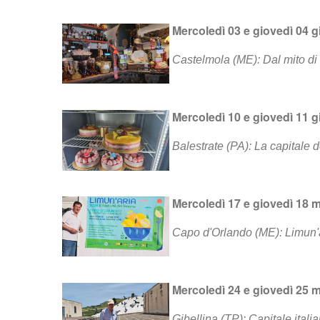
Mercoledì 03 e giovedì 04
g
Castelmola
(ME):
Dal mito di
Mercoledì 10 e giovedì 11
g
Balestrate
(PA): L
a capitale 
Mercoledì 17 e giovedì 18
m
Capo d'Orlando (ME): Limun'
Mercoledì 24 e giovedì 25
m
Gibellina (TP): Capitale ital