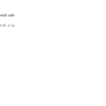
L'INTERVISTA
Trinacria
vedì alle
Storia e
4:45 e la
paesaggio
Attualità
L'
Approfondimento
Girovagando
Viaggi e
intrattenimento
Arte e cultura