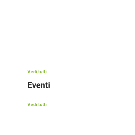
Raccuja celebra la nocciola
Nov 06, 2025
Una via dedicata a Biagio Conte
Ott 13, 2025
Vedi tutti
Eventi
Vedi tutti