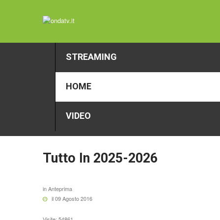
STREAMING
HOME
VIDEO
Tutto
In
2025-2026
in
Anteprima
il 09 Agosto 2016
Visite: 54861