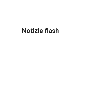
Gallery
Notizie
flash
La storica farmacista Antonia spegne
100 candeline tra affetto e
riconoscenza
Lug 11, 2026
L'uncinetto a Licata diventa arte
urbana grazie alle donne di
Bibliofilando
Lug 07, 2026